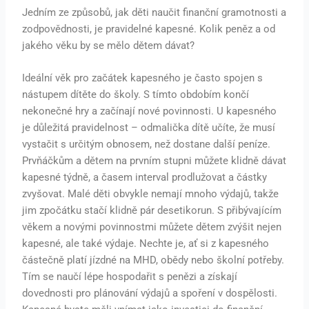
Jedním ze způsobů, jak děti naučit finanční gramotnosti a
zodpovědnosti, je pravidelné kapesné. Kolik peněz a od
jakého věku by se mělo dětem dávat?
Ideální věk pro začátek kapesného je často spojen s
nástupem dítěte do školy. S tímto obdobím končí
nekonečné hry a začínají nové povinnosti. U kapesného
je důležitá pravidelnost – odmalička dítě učíte, že musí
vystačit s určitým obnosem, než dostane další peníze.
Prvňáčkům a dětem na prvním stupni můžete klidně dávat
kapesné týdně, a časem interval prodlužovat a částky
zvyšovat. Malé děti obvykle nemají mnoho výdajů, takže
jim zpočátku stačí klidně pár desetikorun. S přibývajícím
věkem a novými povinnostmi můžete dětem zvýšit nejen
kapesné, ale také výdaje. Nechte je, ať si z kapesného
částečně platí jízdné na MHD, obědy nebo školní potřeby.
Tím se naučí lépe hospodařit s penězi a získají
dovednosti pro plánování výdajů a spoření v dospělosti.