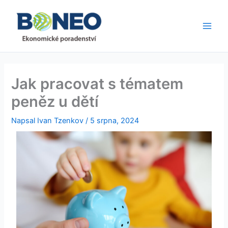
Přeskočit
Main
na
Men
obsah
Jak pracovat s tématem
peněz u dětí
Napsal
Ivan Tzenkov
/
5 srpna, 2024