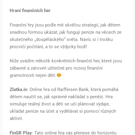
Hraní finančních her
Finanční hry jsou podle mě skvělou strategií, jak dětem
snadnou formou ukázat, jak fungují peníze na věcech ze
skutečného „dospěláckého“ světa. Navíc si i trošku
procvičí počítání, a to se vždycky hodí!
Níže uvádím několik konkrétních finanční her, které jsou
zábavné a zároveň užitečné pro rozvoj finanční
gramotnosti nejen dětí.
Zlatka.in
: Online hra od Raiffeisen Bank, která pomáhá
dětem naučit se, jak správně nakládat s penězi. Hra
simuluje reálný život a děti se učí plánovat výdaje,
ukládat peníze na účet a vydělávat si pomocí různých
aktivit.
FinGR Play
: Tato online hra vás přenese do horizontu