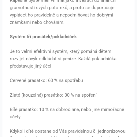
Kapesné byste měli vnímat jako investici do finanční
gramotnosti svých potomků, a proto se doporučuje
vyplácet ho pravidelně a nepodmiňovat ho dobrými
známkami nebo chováním.
Systém tří prasátek/pokladniček
Je to velmi efektivní systém, který pomáhá dětem
rozvíjet návyk odkládat si peníze. Každá pokladnička
představuje jiný účel.
Červené prasátko: 60 % na spotřebu
Zlaté (kouzelné) prasátko: 30 % na spoření
Bílé prasátko: 10 % na dobročinné, nebo jiné mimořádné
účely
Kdykoli dítě dostane od Vás pravidelnou či jednorázovou