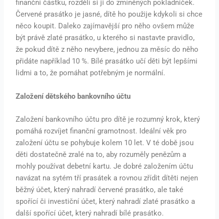
finanční částku, rozdělí si ji do zmíněných pokladniček.
Červené prasátko je jasné, dítě ho použije kdykoli si chce
něco koupit. Daleko zajímavější pro něho ovšem může
být právě zlaté prasátko, u kterého si nastavte pravidlo,
že pokud dítě z něho nevybere, jednou za měsíc do něho
přidáte například 10 %. Bílé prasátko učí děti být lepšími
lidmi a to, že pomáhat potřebným je normální.
Založení dětského bankovního účtu
Založení bankovního účtu pro dítě je rozumný krok, který
pomáhá rozvíjet finanční gramotnost. Ideální věk pro
založení účtu se pohybuje kolem 10 let. V té době jsou
děti dostatečně zralé na to, aby rozuměly penězům a
mohly používat debetní kartu. Je dobré založením účtu
navázat na sytém tří prasátek a rovnou zřídit dítěti nejen
běžný účet, který nahradí červené prasátko, ale také
spořící či investiční účet, který nahradí zlaté prasátko a
další spořící účet, který nahradí bílé prasátko.